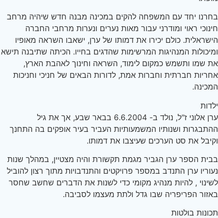
רנו יחד עם המשפחה להקים במכינה מבנה חדש שיהיה מרחב
נוכי ראוי ומודרני עבור מאות נערים ונערות מרחבי החברה
שראלית. כולם יכירו את דמותו של ערן, ישאבו השראה מאופיו
יכולות המנהיגות המרשימות שהדגים בחייו. הכיתה שתיבנה תישא
 שמו ותשמש כמקום לימוד, השראה וחינוך לאהבת הארץ,
ריות חברתית וחברות אמת, לדורות הבאים של חניכי וחניכות
כינה.
דות
ערן אלוני ז"ל, נולד ב- 6.6.2004 בבאר שבע, אך את גיל
תבגרות ושנותיו המשמעותיות העביר בעיר אופקים בה התחנך
יבל את סט הערכים שעיצבו את דמותו.
ית הספר ערן הגביר מגמת תקשורת והיה מצטיין, במהלך שנות
וריו ערן התנדב במספר פרויקטים והתנדבויות מתוך רצון להוביל
ינוי , להיות מנהיג מקומי כדי לשנות את הדברים שחשב שחסר
זור הפריפריה שבו גדל ולתת מעצמו לסביבה.
ונות בולטות