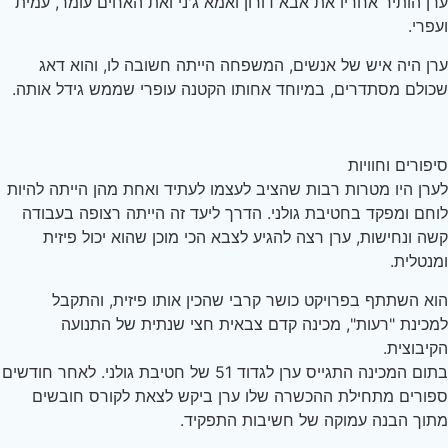
ן הותיר אחריו את אבא דורון ואמא ג'ני ואת האחים עומר, עמית
פרי.
ן היה איש של אנשים, המשפחה הייתה חשובה לו, והוא דאג
ולם מסתדרים, במיוחד אחותו הקטנה עופרי שממש גידל אותה.
פורים וחוויות
רן היו מטרות רבות שהציב לעצמו לעתיד ואחת מהן הייתה להיות
חם ומפקד בחטיבת גולני. הדרך ליעד זה הייתה רצופה בעבודה
ה ונחישות, ערן רצה להגיע לצבא הכי מוכן שהוא יכול פיזית
נטלית.
א השתתף בפרויקט כושר קרבי שהכין אותו פיזית, והתקבל
כינת "רעות", מכינה קדם צבאית חצי שנתית של התנועה
יבוצית.
בתום המכינה התגייס ערן לגדוד 51 של חטיבת גולני. לאחר חודשים
ורים מתחילת ההכשרה שלו ערן ביקש לצאת לקורס חובשים
וך הבנה עמוקה של חשיבות התפקיד.