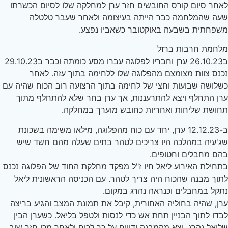
חר סיום קורס החובשים חזר ערן למחלקה שלו לסיום הכשרתו
ה שהמלחמה כבר הייתה בעיצומה ולאחר שעבר טלטלה
פחתית בשבעה באוקטובר כשאביו נפצע.
חמת חרבות ברזל
ב26.10.23 ערן וחבריו לפלוגה עברו מסע כומתה וכבר ב29.10.23
נס צוות מצומצם מהפלוגה שלו ללחימה בתוך עזה. לאחר
לושה שבועות וחצי של לחימה בתוך הרצועה רוב הכוח שהיה עם
ן התחלף ויצא להתרעננות, אך ערן בחר שלא להתחלף מתוך
ושת שליחות ואחריות כחובש מוערך במחלקה.
ב-12.12.23 ערן, יחד עם כוח מהפלוגה, מילאו משימה בשכונת
'עיה במהלכה היו צריכים לטהר בתים שעלה מהם חשד שיש
ם מחבלים וחטופים.
חילת האירוע ליאל חיו ז"ל מפקד מחלקת החוד של הפלוגה נכנס
וך מבנה שהכוח היה צריך לטהר. עם הכניסה הראשונית ליאל
קל במחבלים וכנראה נהרג במקום.
ן, שהיה בחוליה האחורית, קיבל את תמונת המצב והגיע בריצה
דו לתוך הבניין תחת אש כדי לנסות ולטפל בליאל. כשערן הבין
יאל נהרג, יצא מהמבנה ודיווח על כך לכוח ולאחר מכן חזר שוב