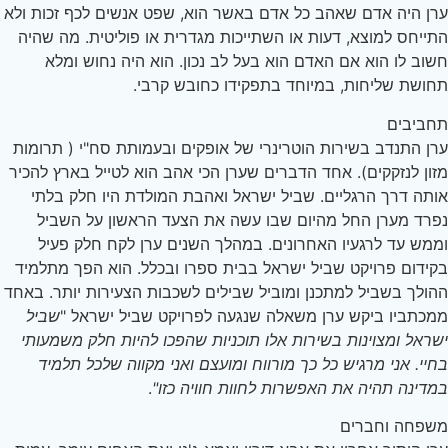
ן היה אדם שאהב כל אדם באשר הוא, שפט אנשים לכף זכות ולא
ייחס למוצא, דעות או השתייכות מגדרית או פוליטית. מה שהיה
וב לו הוא אם האדם הוא בעל לב נכון. הוא היה נחוש ומלא
ושת שליחות, במיוחד בתפקידו כחובש קרבי.
ביבים
ן התנדב בשירות הוטרינרי של אופקים ובעמותת סח"י ( תרומות
ון לנזקקים). אחד הדברים שערן הכי אהב הוא לטייל בארץ להכיר
תה דרך הרגליים. שביל ישראל ואהבת המולדת היו חלק בלתי
רד מערן החל מהיום שבו עשה את הצעד הראשון על השביל
מש עד לרגעיו האחרונים. במהלך השנים ערן לקח חלק פעיל
ידום פרויקט שביל ישראל בבית ספרו ובכלל. הוא הפך מתלמיד
ולך בשביל למתכנן ומוביל שבילים לשכבות הצעירות יותר. באחד
כתביו ביקש ערן משאלה שנגעה לפרויקט שביל ישראל "
שביל
ראל ומצוינות בשירות אלו תוכניות שהפכו להיות חלק משמעותי
יי. אני מרגיש כל כך מורווח ומועצם ואני מקווה שלכל תלמיד
דינה תהיה את האפשרות לחוות חוויה כזו"
.
פחה וחברים